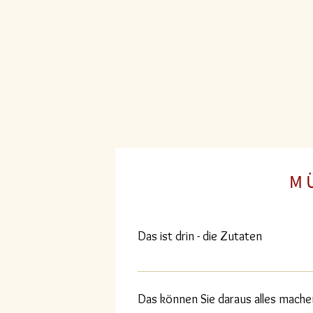
M Ü
Das ist drin - die Zutaten
Weizenmehl*; Trinkwasser; Sonnenblume
Weizenstärke*, Zitronensaftkonzentrat
Das können Sie daraus alles mache
biologischem Anbau.