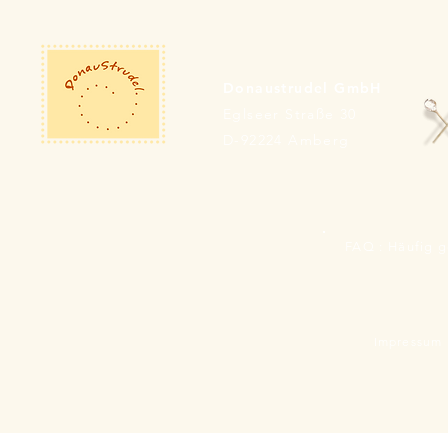
Donaustrudel GmbH
Eglseer Straße 30
D-92224 Amberg
FAQ : Häufig g
Impressum