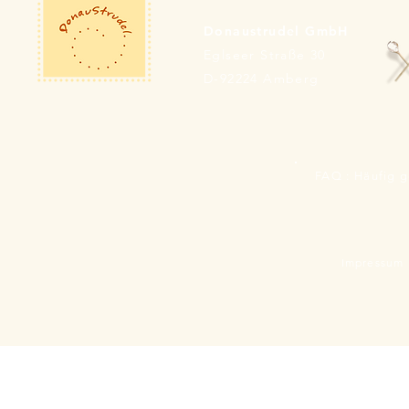
Donaustrudel GmbH
Eglseer Straße 30
D-92224 Amberg
FAQ : Häufig g
Impressum