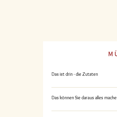
M Ü
Das ist drin - die Zutaten
Weizenmehl*; Trinkwasser; Sonnenblume
Weizenstärke*, Zitronensaftkonzentrat
Das können Sie daraus alles mache
biologischem Anbau.
Flammkuchen mit verschieden Belägen