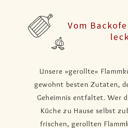
Vom Backofen
lec
Unsere »gerollte« Flammku
gewohnt besten Zutaten, de
Geheimnis entfaltet. Wer de
Küche zu Hause selbst zu
frischen, gerollten Flamm