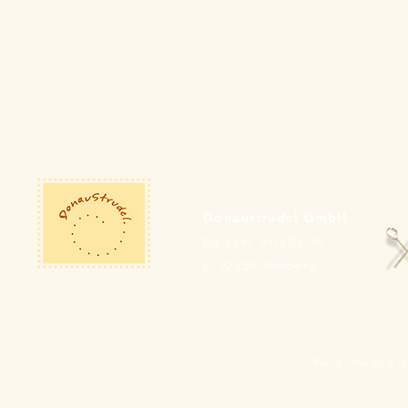
citric acid; dextrose*, yeast*, antioxid
cultivationIngredients tomato sauce: t
stabilized starch*, table salt, sunflower 
from controlled organic cultivation. B
about 15 minutes before processing. 
heat). Unroll the dough with the bakin
as baking base). Spread tomato sauce 
corn, mushrooms, cheese etc. accordin
about 15-20 minutes until golden brow
depending on the type of oven and to
Donaustrudel GmbH
Energy: 1111 kJ (263 kcal) fat: 4,4 g 
Eglseer Straße 30
43 g of which sugar: 1,0 g dietary fibr
tomato sauce: Energy: 175 kJ (42 kcal)
D-92224 Amberg
Carbohydrates: 5.7 g of which sugar: 5,
100 g dough (67 g) + tomato sauce (33
of which saturated fatty acids: 0,5 g 
fibre: 2,8 g Protein: 6,4 g salt: 1,4 
FAQ : Häufig g
(200 g) dough size: 35 cm x 23 cm diam
imprint side flap Storage: at +2°C to