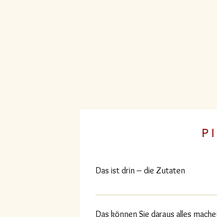
P I
Das ist drin – die Zutaten
Zutaten Teig:Weizenmehl*, Trinkwass
Weizenkleber*, Ethylalkohol*, Speises
Das können Sie daraus alles mache