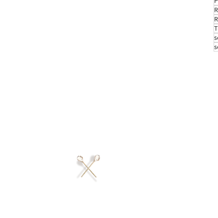
P
R
R
T
s
s
ustrudel GmbH
er Straße 30
Phone: +43 699 13212682
224 Amberg
info@donaustrudel.com