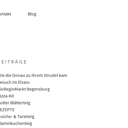
ontakt
Blog
BEITRÄGE
ie die Donau zu ihrem Strudel kam
esuch im Elsass
ioRegioMarkt Regensburg
izza-Kit
utter Blätterteig
EZEPTE
uiche- & Tarteteig
lammkuchenteig