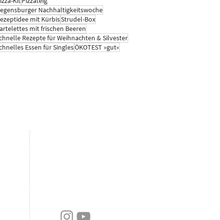
izza-Kit
Pizzateig
egensburger Nachhaltigkeitswoche
ezeptidee mit Kürbis
Strudel-Box
artelettes mit frischen Beeren
chnelle Rezepte für Weihnachten & Silvester
chnelles Essen für Singles
ÖKOTEST »gut«