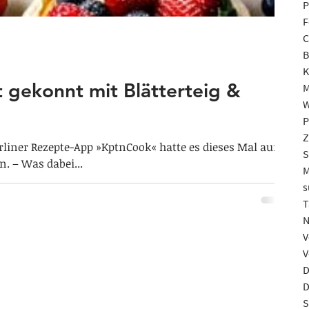
P
F
C
B
K
 gekonnt mit Blätterteig &
M
W
P
Z
rliner Rezepte-App »KptnCook« hatte es dieses Mal auf
S
n. – Was dabei...
M
s
T
N
V
V
D
D
S