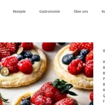
Rezepte
Gastronomie
Über uns
K
W
B
B
P
B
R
Q
F