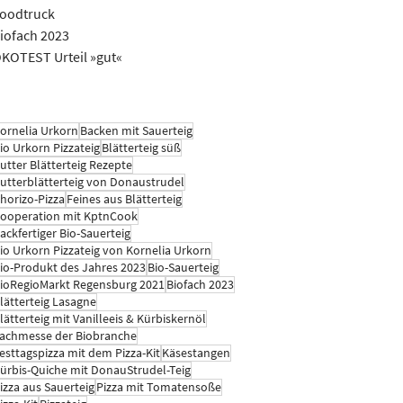
oodtruck
iofach 2023
KOTEST Urteil »gut«
ornelia Urkorn
Backen mit Sauerteig
io Urkorn Pizzateig
Blätterteig süß
utter Blätterteig Rezepte
utterblätterteig von Donaustrudel
horizo-Pizza
Feines aus Blätterteig
ooperation mit KptnCook
ackfertiger Bio-Sauerteig
io Urkorn Pizzateig von Kornelia Urkorn
io-Produkt des Jahres 2023
Bio-Sauerteig
ioRegioMarkt Regensburg 2021
Biofach 2023
lätterteig Lasagne
lätterteig mit Vanilleeis & Kürbiskernöl
achmesse der Biobranche
esttagspizza mit dem Pizza-Kit
Käsestangen
ürbis-Quiche mit DonauStrudel-Teig
izza aus Sauerteig
Pizza mit Tomatensoße