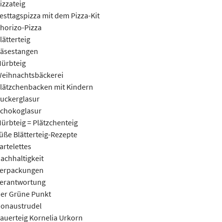
izzateig
esttagspizza mit dem Pizza-Kit
horizo-Pizza
lätterteig
äsestangen
ürbteig
eihnachtsbäckerei
lätzchenbacken mit Kindern
uckerglasur
chokoglasur
ürbteig = Plätzchenteig
üße Blätterteig-Rezepte
artelettes
achhaltigkeit
erpackungen
erantwortung
er Grüne Punkt
onaustrudel
auerteig Kornelia Urkorn