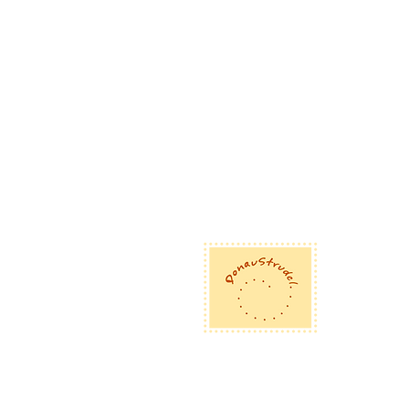
Dona
Eglse
D-92