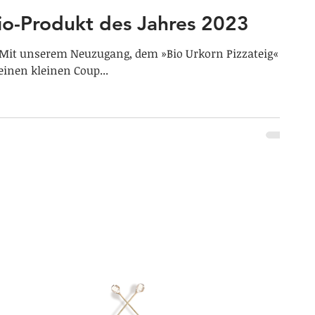
o-Produkt des Jahres 2023
 Mit unserem Neuzugang, dem »Bio Urkorn Pizzateig«
einen kleinen Coup...
ustrudel GmbH
er Straße 30
Phone: +43 699 13212682
224 Amberg
info@donaustrudel.com