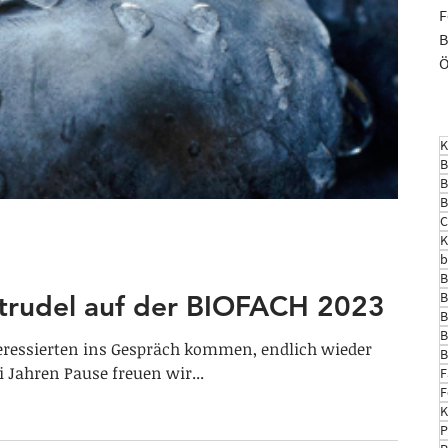
F
B
Ö
K
B
B
B
C
K
b
B
B
trudel auf der BIOFACH 2023
B
B
nteressierten ins Gespräch kommen, endlich wieder
B
 Jahren Pause freuen wir...
F
F
K
P