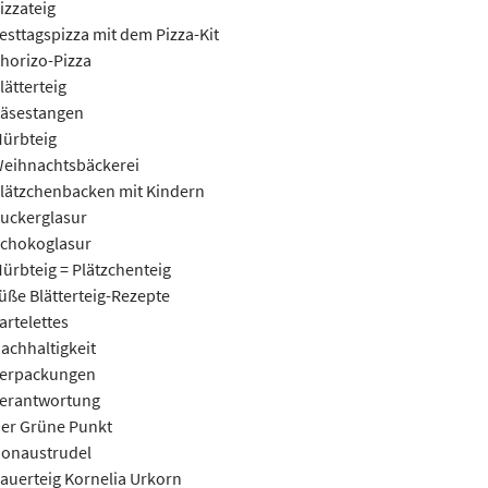
izzateig
esttagspizza mit dem Pizza-Kit
horizo-Pizza
lätterteig
äsestangen
ürbteig
eihnachtsbäckerei
lätzchenbacken mit Kindern
uckerglasur
chokoglasur
ürbteig = Plätzchenteig
üße Blätterteig-Rezepte
artelettes
achhaltigkeit
erpackungen
erantwortung
er Grüne Punkt
onaustrudel
auerteig Kornelia Urkorn