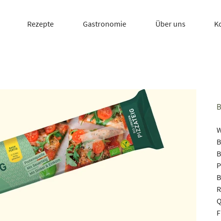
Rezepte
Gastronomie
Über uns
K
W
B
B
P
B
R
Q
F