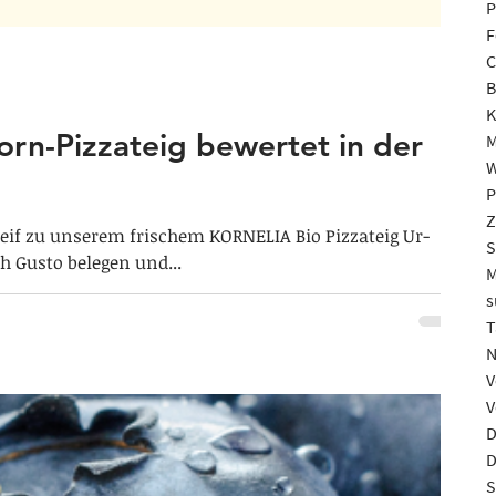
P
F
C
B
K
orn-Pizzateig bewertet in der
M
W
P
Z
reif zu unserem frischem KORNELIA Bio Pizzateig Ur-
S
h Gusto belegen und...
M
s
T
N
V
V
D
D
S