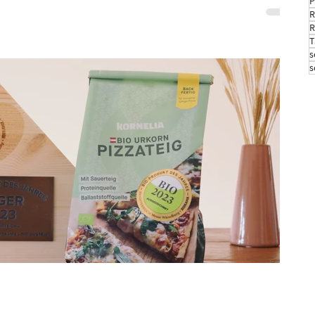
P
R
R
T
s
s