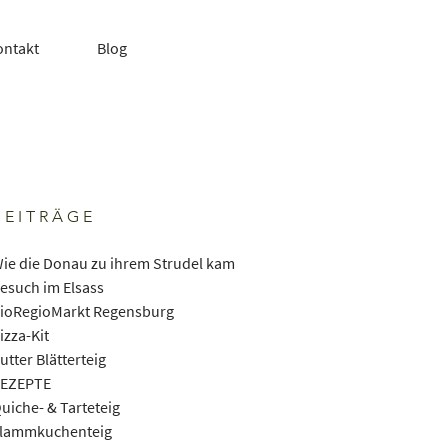
ontakt
Blog
BEITRÄGE
ie die Donau zu ihrem Strudel kam
esuch im Elsass
ioRegioMarkt Regensburg
izza-Kit
utter Blätterteig
EZEPTE
uiche- & Tarteteig
lammkuchenteig