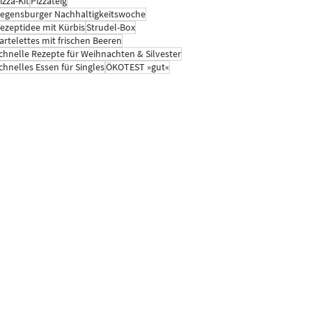
izza-Kit
Pizzateig
egensburger Nachhaltigkeitswoche
ezeptidee mit Kürbis
Strudel-Box
artelettes mit frischen Beeren
chnelle Rezepte für Weihnachten & Silvester
chnelles Essen für Singles
ÖKOTEST »gut«