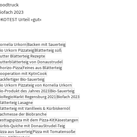
oodtruck
iofach 2023
KOTEST Urteil »gut«
ornelia Urkorn
Backen mit Sauerteig
io Urkorn Pizzateig
Blätterteig süß
utter Blätterteig Rezepte
utterblätterteig von Donaustrudel
horizo-Pizza
Feines aus Blätterteig
ooperation mit KptnCook
ackfertiger Bio-Sauerteig
io Urkorn Pizzateig von Kornelia Urkorn
io-Produkt des Jahres 2023
Bio-Sauerteig
ioRegioMarkt Regensburg 2021
Biofach 2023
lätterteig Lasagne
lätterteig mit Vanilleeis & Kürbiskernöl
achmesse der Biobranche
esttagspizza mit dem Pizza-Kit
Käsestangen
ürbis-Quiche mit DonauStrudel-Teig
izza aus Sauerteig
Pizza mit Tomatensoße