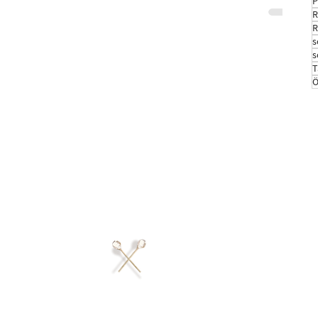
P
R
R
s
s
T
Ö
ustrudel GmbH
er Straße 30
Phone: +43 699 13212682
224 Amberg
info@donaustrudel.com