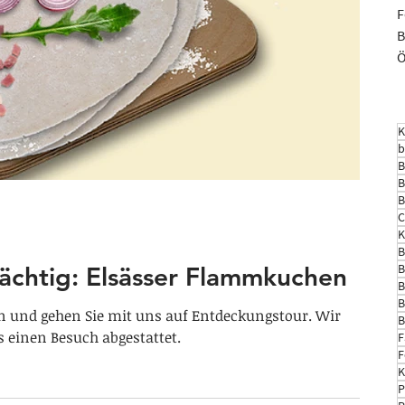
F
B
Ö
K
b
B
B
B
C
K
B
B
dächtig: Elsässer Flammkuchen
B
B
sen und gehen Sie mit uns auf Entdeckungstour. Wir
B
 einen Besuch abgestattet.
F
F
K
P