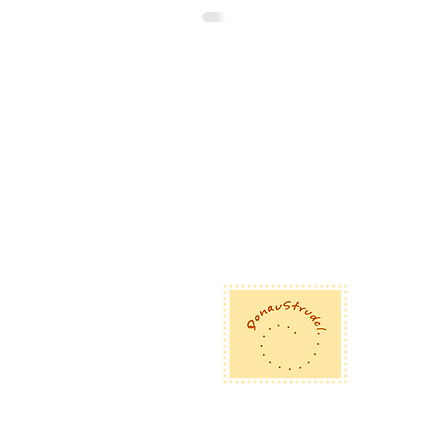
Dona
Eglse
D-92