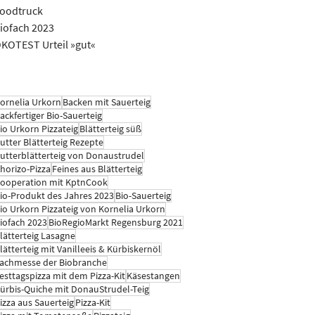
oodtruck
iofach 2023
KOTEST Urteil »gut«
ornelia Urkorn
Backen mit Sauerteig
ackfertiger Bio-Sauerteig
io Urkorn Pizzateig
Blätterteig süß
utter Blätterteig Rezepte
utterblätterteig von Donaustrudel
horizo-Pizza
Feines aus Blätterteig
ooperation mit KptnCook
io-Produkt des Jahres 2023
Bio-Sauerteig
io Urkorn Pizzateig von Kornelia Urkorn
iofach 2023
BioRegioMarkt Regensburg 2021
lätterteig Lasagne
lätterteig mit Vanilleeis & Kürbiskernöl
achmesse der Biobranche
esttagspizza mit dem Pizza-Kit
Käsestangen
ürbis-Quiche mit DonauStrudel-Teig
izza aus Sauerteig
Pizza-Kit