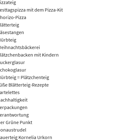
izzateig
esttagspizza mit dem Pizza-Kit
horizo-Pizza
lätterteig
äsestangen
ürbteig
eihnachtsbäckerei
lätzchenbacken mit Kindern
uckerglasur
chokoglasur
ürbteig = Plätzchenteig
üße Blätterteig-Rezepte
artelettes
achhaltigkeit
erpackungen
erantwortung
er Grüne Punkt
onaustrudel
auerteig Kornelia Urkorn