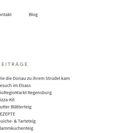
ontakt
Blog
BEITRÄGE
ie die Donau zu ihrem Strudel kam
esuch im Elsass
ioRegioMarkt Regensburg
izza-Kit
utter Blätterteig
EZEPTE
uiche- & Tarteteig
lammkuchenteig