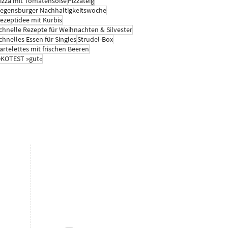
izza mit Tomatensoße
Pizzateig
egensburger Nachhaltigkeitswoche
ezeptidee mit Kürbis
chnelle Rezepte für Weihnachten & Silvester
chnelles Essen für Singles
Strudel-Box
artelettes mit frischen Beeren
KOTEST »gut«