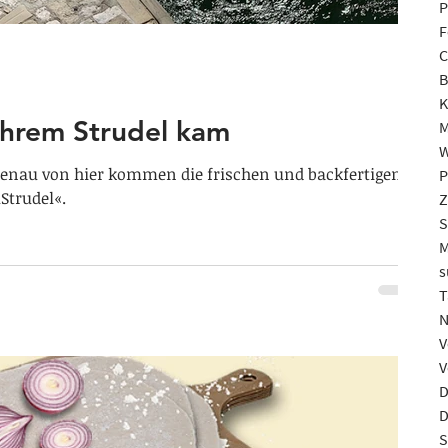
P
F
C
B
K
ihrem Strudel kam
M
W
Genau von hier kommen die frischen und backfertigen
P
Strudel«.
Z
S
M
s
T
N
V
V
D
D
S