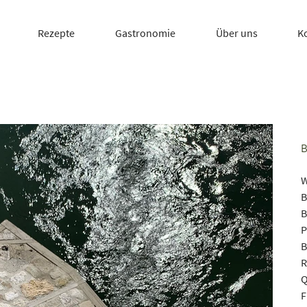
Rezepte
Gastronomie
Über uns
K
W
B
B
P
B
R
Q
F