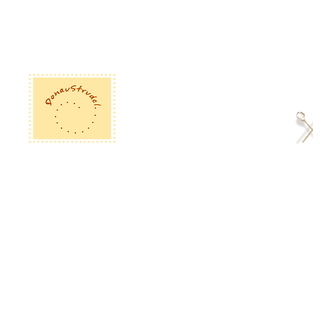
Neues von Donaustrudel auf
Das Glück i
der BIOFACH 2023
Kugel
Donaustrudel GmbH
Eglseer Straße 30
D-92224 Amberg
FAQ : Häufig g
Impressum