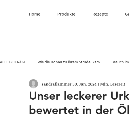
Home
Produkte
Rezepte
G
ALLE BEITRÄGE
Wie die Donau zu ihrem Strudel kam
Besuch im
sandraflammer
30. Jan. 2024
1 Min. Lesezeit
REZEPTE
Quiche- & Tarteteig
Flammkuchenteig
Pi
Unser leckerer Urk
bewertet in der Ö
Blätterteig
Käsestangen
Mürbteig
Weihnachtsbäck