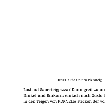
Schokoglasur
Mürbteig = Plätzchenteig
süße Blätterteig
Verantwortung
Der Grüne Punkt
Donaustrudel
Sa
ÖKOTEST Urteil »gut«
KORNELIA Bio Urkorn Pizzateig
Lust auf Sauerteigpizza? Dann greif zu u
Dinkel und Einkorn: einfach nach Gusto b
In den Teigen von KORNELIA stecken der vo