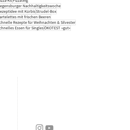
izza-Kit
Pizzateig
egensburger Nachhaltigkeitswoche
ezeptidee mit Kürbis
Strudel-Box
artelettes mit frischen Beeren
chnelle Rezepte für Weihnachten & Silvester
chnelles Essen für Singles
ÖKOTEST »gut«