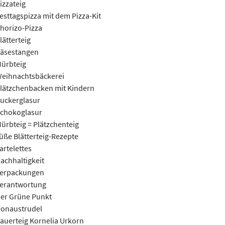
izzateig
esttagspizza mit dem Pizza-Kit
horizo-Pizza
lätterteig
äsestangen
ürbteig
eihnachtsbäckerei
lätzchenbacken mit Kindern
uckerglasur
chokoglasur
ürbteig = Plätzchenteig
üße Blätterteig-Rezepte
artelettes
achhaltigkeit
erpackungen
erantwortung
er Grüne Punkt
onaustrudel
auerteig Kornelia Urkorn