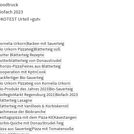
oodtruck
iofach 2023
KOTEST Urteil »gut«
ornelia Urkorn
Backen mit Sauerteig
io Urkorn Pizzateig
Blätterteig süß
utter Blätterteig Rezepte
utterblätterteig von Donaustrudel
horizo-Pizza
Feines aus Blätterteig
ooperation mit KptnCook
ackfertiger Bio-Sauerteig
io Urkorn Pizzateig von Kornelia Urkorn
io-Produkt des Jahres 2023
Bio-Sauerteig
ioRegioMarkt Regensburg 2021
Biofach 2023
lätterteig Lasagne
lätterteig mit Vanilleeis & Kürbiskernöl
achmesse der Biobranche
esttagspizza mit dem Pizza-Kit
Käsestangen
ürbis-Quiche mit DonauStrudel-Teig
izza aus Sauerteig
Pizza mit Tomatensoße