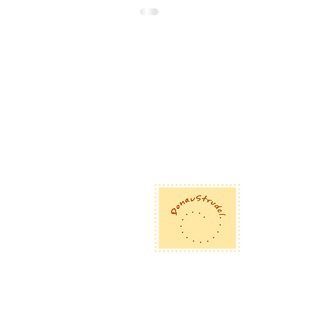
Dona
Eglse
D-92