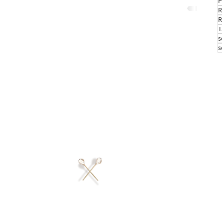
P
R
R
T
s
s
ustrudel GmbH
er Straße 30
Phone: +43 699 13212682
224 Amberg
info@donaustrudel.com