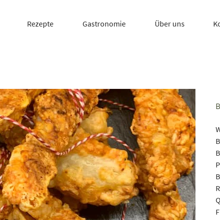
Rezepte
Gastronomie
Über uns
K
W
B
B
P
B
R
Q
F