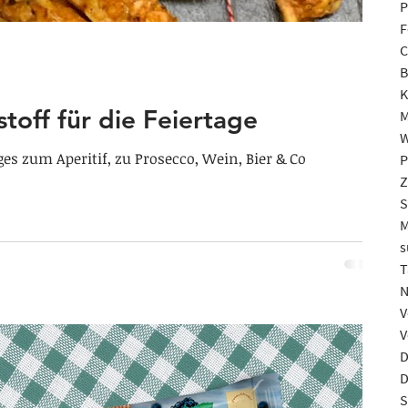
P
F
C
B
K
toff für die Feiertage
M
W
s zum Aperitif, zu Prosecco, Wein, Bier & Co
P
Z
S
M
s
T
N
V
V
D
D
S