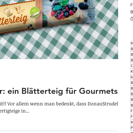
F
B
Ö
K
B
B
B
C
K
b
B
B
r: ein Blätterteig für Gourmets
B
B
eit!! Vor allem wenn man bedenkt, dass DonauStrudel
B
rtigteige in...
F
F
K
P