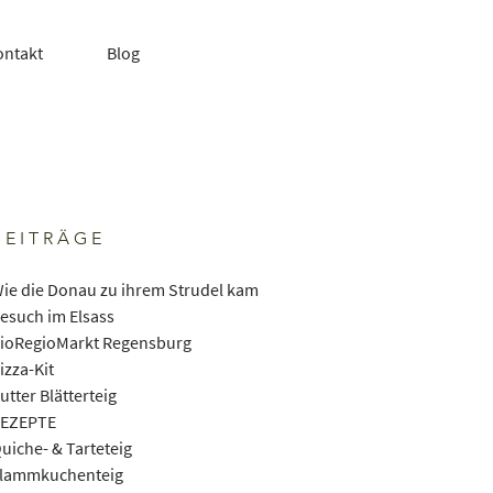
ontakt
Blog
BEITRÄGE
ie die Donau zu ihrem Strudel kam
esuch im Elsass
ioRegioMarkt Regensburg
izza-Kit
utter Blätterteig
EZEPTE
uiche- & Tarteteig
lammkuchenteig